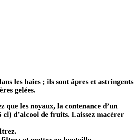
ans les haies ; ils sont âpres et astringents
ères gelées.
dez que les noyaux, la contenance d’un
cl) d’alcool de fruits. Laissez macérer
ltrez.
iltrez et mettez en bouteille.