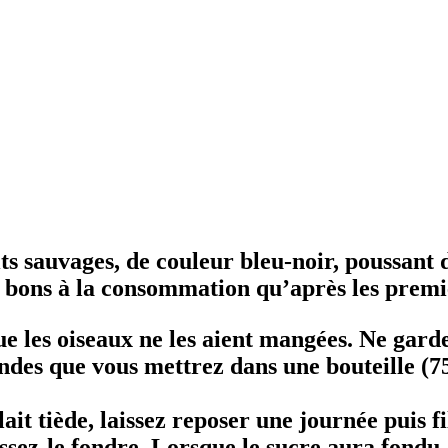
its sauvages, de couleur bleu-noir, poussant d
t bons à la consommation qu’après les premi
 que les oiseaux ne les aient mangées. Ne gar
des que vous mettrez dans une bouteille (75 
it tiède, laissez reposer une journée puis fi
sez-le fondre. Lorsque le sucre aura fondu, f