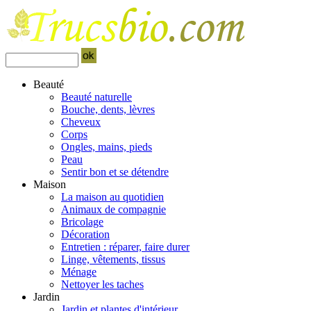
Beauté
Beauté naturelle
Bouche, dents, lèvres
Cheveux
Corps
Ongles, mains, pieds
Peau
Sentir bon et se détendre
Maison
La maison au quotidien
Animaux de compagnie
Bricolage
Décoration
Entretien : réparer, faire durer
Linge, vêtements, tissus
Ménage
Nettoyer les taches
Jardin
Jardin et plantes d'intérieur