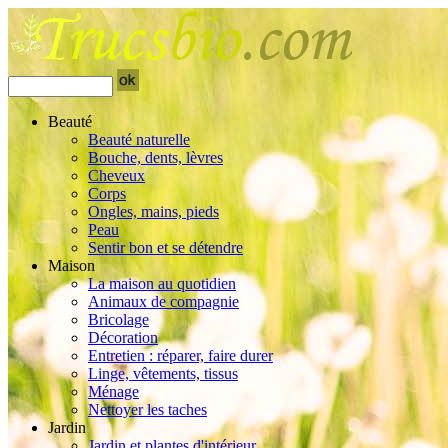
Beauté
Beauté naturelle
Bouche, dents, lèvres
Cheveux
Corps
Ongles, mains, pieds
Peau
Sentir bon et se détendre
Maison
La maison au quotidien
Animaux de compagnie
Bricolage
Décoration
Entretien : réparer, faire durer
Linge, vêtements, tissus
Ménage
Nettoyer les taches
Jardin
Jardin et plantes d'intérieur