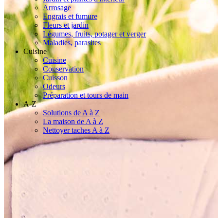
Arrosage
Engrais et fumure
Fleurs et jardin
Légumes, fruits, potager et verger
Maladies, parasites
Cuisine
Cuisine
Conservation
Cuisson
Odeurs
Préparation et tours de main
A-Z
Solutions de A à Z
La maison de A à Z
Nettoyer taches A à Z