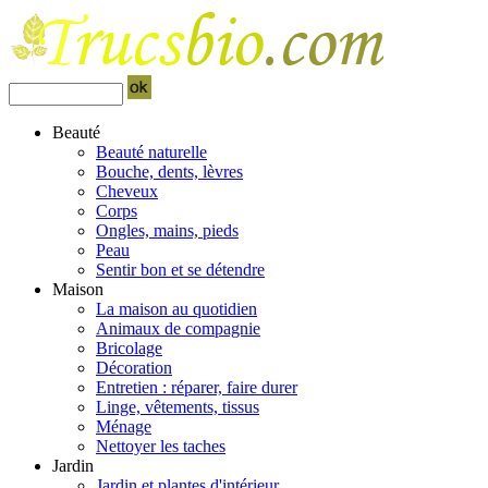
Beauté
Beauté naturelle
Bouche, dents, lèvres
Cheveux
Corps
Ongles, mains, pieds
Peau
Sentir bon et se détendre
Maison
La maison au quotidien
Animaux de compagnie
Bricolage
Décoration
Entretien : réparer, faire durer
Linge, vêtements, tissus
Ménage
Nettoyer les taches
Jardin
Jardin et plantes d'intérieur