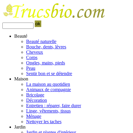
Beauté
Beauté naturelle
Bouche, dents, lèvres
Cheveux
Corps
Ongles, mains, pieds
Peau
Sentir bon et se détendre
Maison
La maison au quotidien
Animaux de compagnie
Bricolage
Décoration
Entretien : réparer, faire durer
Linge, vêtements, tissus
Ménage
Nettoyer les taches
Jardin
Jardin et plantes d'intérieur