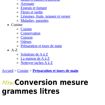
Arrosage
Engrais et fumure
Fleurs et jardin
Légumes, fruits, potager et verger
Maladies, parasites
Cuisine
Cuisine
Conservation
Cuisson
Odeurs
Préparation et tours de main
A-Z
Solutions de A à Z
La maison de A à Z
Nettoyer taches A à Z
Accueil
>
Cuisine
>
Préparation et tours de main
Conversion mesure
grammes litres