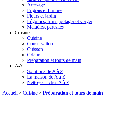
Arrosage
Engrais et fumure
Fleurs et jardin
Légumes, fruits, potager et verger
Maladies, parasites
Cuisine
Cuisine
Conservation
Cuisson
Odeurs
Préparation et tours de main
A-Z
Solutions de A à Z
La maison de A à Z
Nettoyer taches A à Z
Accueil
>
Cuisine
>
Préparation et tours de main