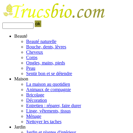
Beauté
Beauté naturelle
Bouche, dents, lèvres
Cheveux
Corps
Ongles, mains, pieds
Peau
Sentir bon et se détendre
Maison
La maison au quotidien
Animaux de compagnie
Bricolage
Décoration
Entretien : réparer, faire durer
Linge, vêtements, tissus
Ménage
Nettoyer les taches
Jardin
Jardin et plantes d'intérieur