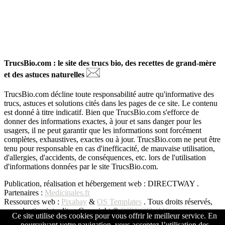
TrucsBio.com : le site des trucs bio, des recettes de grand-mère
et des astuces naturelles
TrucsBio.com décline toute responsabilité autre qu'informative des
trucs, astuces et solutions cités dans les pages de ce site. Le contenu
est donné à titre indicatif. Bien que TrucsBio.com s'efforce de
donner des informations exactes, à jour et sans danger pour les
usagers, il ne peut garantir que les informations sont forcément
complètes, exhaustives, exactes ou à jour. TrucsBio.com ne peut être
tenu pour responsable en cas d'inefficacité, de mauvaise utilisation,
d'allergies, d'accidents, de conséquences, etc. lors de l'utilisation
d'informations données par le site TrucsBio.com.
Publication, réalisation et hébergement web : DIRECTWAY .
Partenaires :
Medicinales.fr
Ressources web :
Pixabay
&
OS Templates
. Tous droits réservés,
reproduction interdite - Copyright ©
DIRECTWAY
Ce site utilise des cookies pour vous offrir le meilleur service. En
poursuivant votre navigation, vous acceptez l’utilisation des