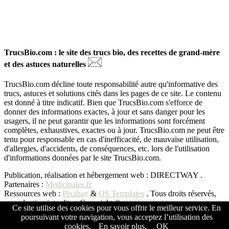
TrucsBio.com : le site des trucs bio, des recettes de grand-mère
et des astuces naturelles
TrucsBio.com décline toute responsabilité autre qu'informative des
trucs, astuces et solutions cités dans les pages de ce site. Le contenu
est donné à titre indicatif. Bien que TrucsBio.com s'efforce de
donner des informations exactes, à jour et sans danger pour les
usagers, il ne peut garantir que les informations sont forcément
complètes, exhaustives, exactes ou à jour. TrucsBio.com ne peut être
tenu pour responsable en cas d'inefficacité, de mauvaise utilisation,
d'allergies, d'accidents, de conséquences, etc. lors de l'utilisation
d'informations données par le site TrucsBio.com.
Publication, réalisation et hébergement web : DIRECTWAY .
Partenaires :
Medicinales.fr
Ressources web :
Pixabay
&
OS Templates
. Tous droits réservés,
reproduction interdite - Copyright ©
DIRECTWAY
Ce site utilise des cookies pour vous offrir le meilleur service. En
poursuivant votre navigation, vous acceptez l’utilisation des
Copyright © All Rights Reserved -
DIRECTWAY
cookies.
En savoir plus.
OK