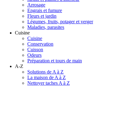
Arrosage
Engrais et fumure
Fleurs et jardin
Légumes, fruits, potager et verger
Maladies, parasites
Cuisine
Cuisine
Conservation
Cuisson
Odeurs
Préparation et tours de main
A-Z
Solutions de A à Z
La maison de A à Z
Nettoyer taches A à Z