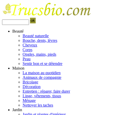
Beauté
Beauté naturelle
Bouche, dents, lèvres
Cheveux
Corps
Ongles, mains, pieds
Peau
Sentir bon et se détendre
Maison
La maison au quotidien
Animaux de compagnie
Bricolage
Décoration
Entretien : réparer, faire durer
Linge, vêtements, tissus
Ménage
Nettoyer les taches
Jardin
Jardin et plantes d'intérieur