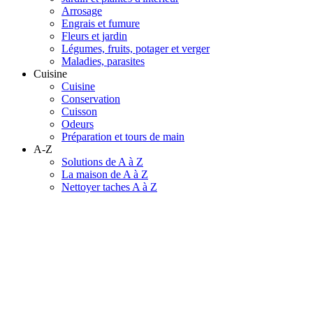
Arrosage
Engrais et fumure
Fleurs et jardin
Légumes, fruits, potager et verger
Maladies, parasites
Cuisine
Cuisine
Conservation
Cuisson
Odeurs
Préparation et tours de main
A-Z
Solutions de A à Z
La maison de A à Z
Nettoyer taches A à Z