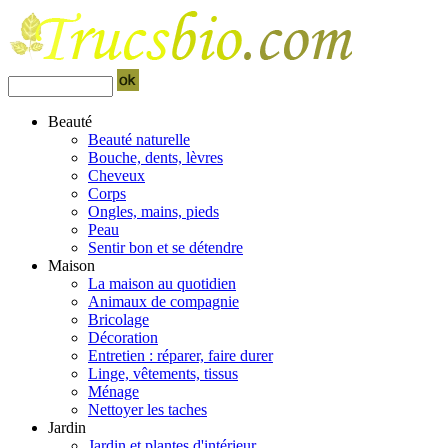
Beauté
Beauté naturelle
Bouche, dents, lèvres
Cheveux
Corps
Ongles, mains, pieds
Peau
Sentir bon et se détendre
Maison
La maison au quotidien
Animaux de compagnie
Bricolage
Décoration
Entretien : réparer, faire durer
Linge, vêtements, tissus
Ménage
Nettoyer les taches
Jardin
Jardin et plantes d'intérieur