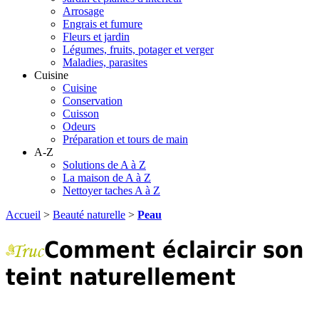
Arrosage
Engrais et fumure
Fleurs et jardin
Légumes, fruits, potager et verger
Maladies, parasites
Cuisine
Cuisine
Conservation
Cuisson
Odeurs
Préparation et tours de main
A-Z
Solutions de A à Z
La maison de A à Z
Nettoyer taches A à Z
Accueil
>
Beauté naturelle
>
Peau
Comment éclaircir son
teint naturellement