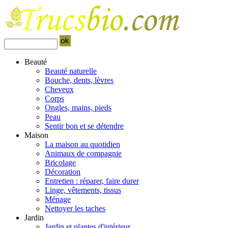
Beauté
Beauté naturelle
Bouche, dents, lèvres
Cheveux
Corps
Ongles, mains, pieds
Peau
Sentir bon et se détendre
Maison
La maison au quotidien
Animaux de compagnie
Bricolage
Décoration
Entretien : réparer, faire durer
Linge, vêtements, tissus
Ménage
Nettoyer les taches
Jardin
Jardin et plantes d'intérieur