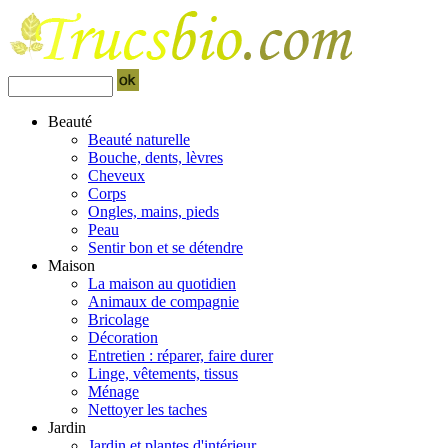
Beauté
Beauté naturelle
Bouche, dents, lèvres
Cheveux
Corps
Ongles, mains, pieds
Peau
Sentir bon et se détendre
Maison
La maison au quotidien
Animaux de compagnie
Bricolage
Décoration
Entretien : réparer, faire durer
Linge, vêtements, tissus
Ménage
Nettoyer les taches
Jardin
Jardin et plantes d'intérieur