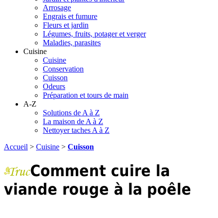
Arrosage
Engrais et fumure
Fleurs et jardin
Légumes, fruits, potager et verger
Maladies, parasites
Cuisine
Cuisine
Conservation
Cuisson
Odeurs
Préparation et tours de main
A-Z
Solutions de A à Z
La maison de A à Z
Nettoyer taches A à Z
Accueil
>
Cuisine
>
Cuisson
Comment cuire la
viande rouge à la poêle