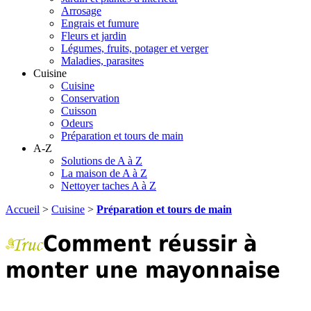
Arrosage
Engrais et fumure
Fleurs et jardin
Légumes, fruits, potager et verger
Maladies, parasites
Cuisine
Cuisine
Conservation
Cuisson
Odeurs
Préparation et tours de main
A-Z
Solutions de A à Z
La maison de A à Z
Nettoyer taches A à Z
Accueil
>
Cuisine
>
Préparation et tours de main
Comment réussir à
monter une mayonnaise