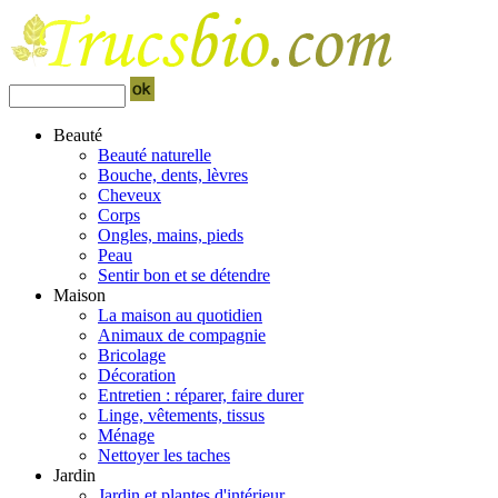
Beauté
Beauté naturelle
Bouche, dents, lèvres
Cheveux
Corps
Ongles, mains, pieds
Peau
Sentir bon et se détendre
Maison
La maison au quotidien
Animaux de compagnie
Bricolage
Décoration
Entretien : réparer, faire durer
Linge, vêtements, tissus
Ménage
Nettoyer les taches
Jardin
Jardin et plantes d'intérieur