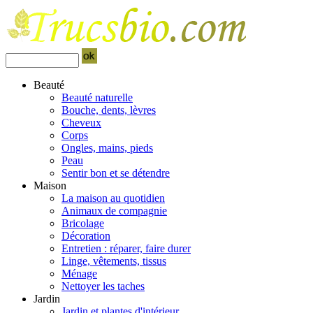
Beauté
Beauté naturelle
Bouche, dents, lèvres
Cheveux
Corps
Ongles, mains, pieds
Peau
Sentir bon et se détendre
Maison
La maison au quotidien
Animaux de compagnie
Bricolage
Décoration
Entretien : réparer, faire durer
Linge, vêtements, tissus
Ménage
Nettoyer les taches
Jardin
Jardin et plantes d'intérieur