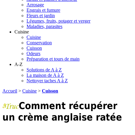
Arrosage
Engrais et fumure
Fleurs et jardin
Légumes, fruits, potager et verger
Maladies, parasites
Cuisine
Cuisine
Conservation
Cuisson
Odeurs
Préparation et tours de main
A-Z
Solutions de A à Z
La maison de A à Z
Nettoyer taches A à Z
Accueil
>
Cuisine
>
Cuisson
Comment récupérer
un crème anglaise ratée