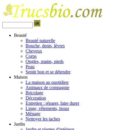
Beauté
Beauté naturelle
Bouche, dents, lèvres
Cheveux
Corps
Ongles, mains, pieds
Peau
Sentir bon et se détendre
Maison
La maison au quotidien
Animaux de compagnie
Bricolage
Décoration
Entretien : réparer, faire durer
Linge, vêtements, tissus
Ménage
Nettoyer les taches
Jardin
Jardin et plantes d'intérieur