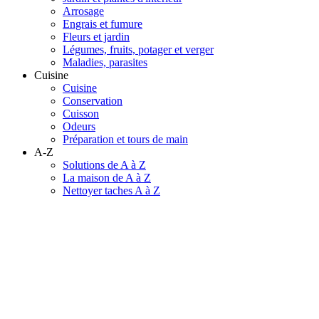
Arrosage
Engrais et fumure
Fleurs et jardin
Légumes, fruits, potager et verger
Maladies, parasites
Cuisine
Cuisine
Conservation
Cuisson
Odeurs
Préparation et tours de main
A-Z
Solutions de A à Z
La maison de A à Z
Nettoyer taches A à Z