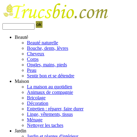
Beauté
Beauté naturelle
Bouche, dents, lèvres
Cheveux
Corps
Ongles, mains, pieds
Peau
Sentir bon et se détendre
Maison
La maison au quotidien
Animaux de compagnie
Bricolage
Décoration
Entretien : réparer, faire durer
Linge, vêtements, tissus
Ménage
Nettoyer les taches
Jardin
Jardin et plantes d'intérieur