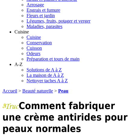
Arrosage
Engrais et fumure
Fleurs et jardin
Légumes, fruits, potager et verger
Maladies, parasites
Cuisine
Cuisine
Conservation
Cuisson
Odeurs
Préparation et tours de main
A-Z
Solutions de A à Z
La maison de A à Z
Nettoyer taches A à Z
Accueil
>
Beauté naturelle
>
Peau
Comment fabriquer
une crème antirides pour
peaux normales