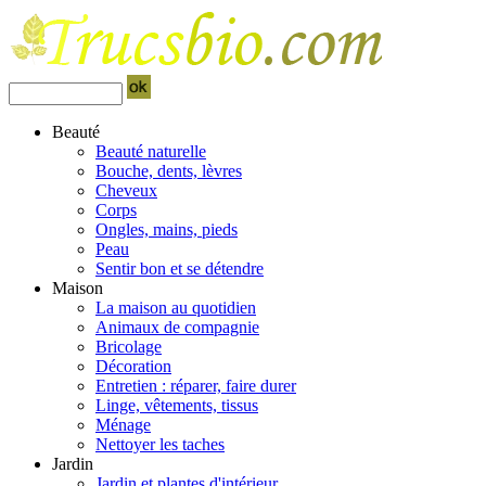
Beauté
Beauté naturelle
Bouche, dents, lèvres
Cheveux
Corps
Ongles, mains, pieds
Peau
Sentir bon et se détendre
Maison
La maison au quotidien
Animaux de compagnie
Bricolage
Décoration
Entretien : réparer, faire durer
Linge, vêtements, tissus
Ménage
Nettoyer les taches
Jardin
Jardin et plantes d'intérieur