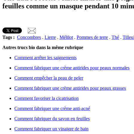
feuilles comme un masque pendant 10 minut
Tags :
Concombres
.
Lierre
.
Mélilot
.
Pommes de terre
.
Thé
.
Tilleu
Autres trucs bio dans la même rubrique
Comment arrêter les saignements
Comment fabriquer une crème antirides pour peaux normales
Comment empêcher la peau de peler
Comment fabriquer une crème antirides pour peaux grasses
Comment favoriser la cicatrisation
Comment fabriquer une crème anti-acné
Comment fabriquer du savon en feuilles
Comment fabriquer un vinaigre de bain