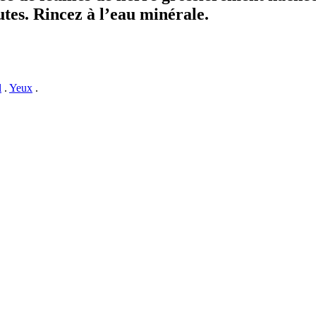
es. Rincez à l’eau minérale.
l
.
Yeux
.