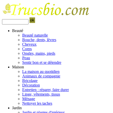
Beauté
Beauté naturelle
Bouche, dents, lèvres
Cheveux
Corps
Ongles, mains, pieds
Peau
Sentir bon et se détendre
Maison
La maison au quotidien
Animaux de compagnie
Bricolage
Décoration
Entretien : réparer, faire durer
Linge, vêtements, tissus
Ménage
Nettoyer les taches
Jardin
Jardin et plantes d'intérieur