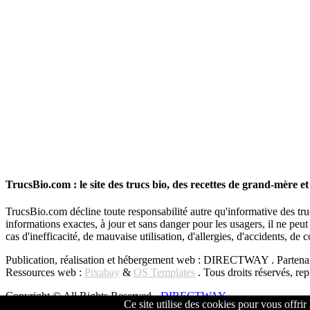
TrucsBio.com : le site des trucs bio, des recettes de grand-mère et
TrucsBio.com décline toute responsabilité autre qu'informative des truc
informations exactes, à jour et sans danger pour les usagers, il ne pe
cas d'inefficacité, de mauvaise utilisation, d'allergies, d'accidents, de
Publication, réalisation et hébergement web : DIRECTWAY . Partenai
Ressources web :
Pixabay
&
OS Templates
. Tous droits réservés, re
Copyright © All Rights Reserved -
DIRECTWAY
Ce site utilise des cookies pour vous offrir