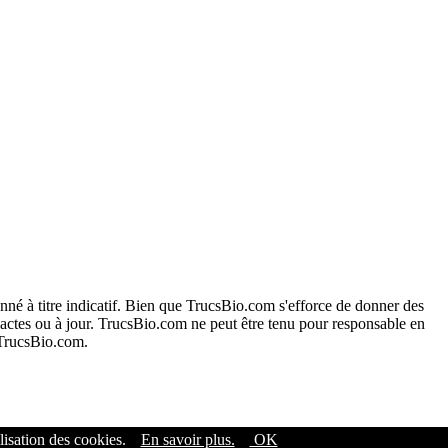
onné à titre indicatif. Bien que TrucsBio.com s'efforce de donner des
exactes ou à jour. TrucsBio.com ne peut être tenu pour responsable en
e TrucsBio.com.
lisation des cookies.
En savoir plus.
OK