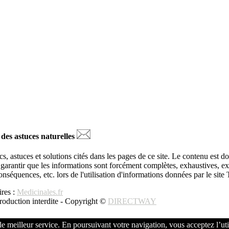
 des astuces naturelles
s, astuces et solutions cités dans les pages de ce site. Le contenu est d
ut garantir que les informations sont forcément complètes, exhaustives, 
 conséquences, etc. lors de l'utilisation d'informations données par le sit
res :
Medicinales.fr
production interdite - Copyright ©
DIRECTWAY
 le meilleur service. En poursuivant votre navigation, vous acceptez l’uti