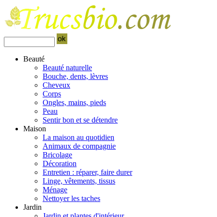
Beauté
Beauté naturelle
Bouche, dents, lèvres
Cheveux
Corps
Ongles, mains, pieds
Peau
Sentir bon et se détendre
Maison
La maison au quotidien
Animaux de compagnie
Bricolage
Décoration
Entretien : réparer, faire durer
Linge, vêtements, tissus
Ménage
Nettoyer les taches
Jardin
Jardin et plantes d'intérieur