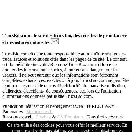
TrucsBio.com : le site des trucs bio, des recettes de grand-mère
et des astuces naturelles
TrucsBio.com décline toute responsabilité autre qu'informative des
trucs, astuces et solutions cités dans les pages de ce site. Le contenu
est donné à titre indicatif. Bien que TrucsBio.com s'efforce de
donner des informations exactes, à jour et sans danger pour les
usagers, il ne peut garantir que les informations sont forcément
complètes, exhaustives, exactes ou à jour. TrucsBio.com ne peut être
tenu pour responsable en cas d'inefficacité, de mauvaise utilisation,
d'allergies, d'accidents, de conséquences, etc. lors de l'utilisation
d'informations données par le site TrucsBio.com.
Publication, réalisation et hébergement web : DIRECTWAY .
Partenaires :
Medicinales.fr
Ressources web :
Pixabay
&
OS Templates
. Tous droits réservés,
reproduction interdite - Copyright ©
DIRECTWAY
Ce site utilise des cookies pour vous offrir le meilleur service. En
poursuivant votre navigation, vous acceptez l’utilisation des