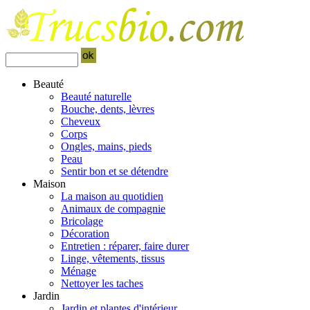
Beauté
Beauté naturelle
Bouche, dents, lèvres
Cheveux
Corps
Ongles, mains, pieds
Peau
Sentir bon et se détendre
Maison
La maison au quotidien
Animaux de compagnie
Bricolage
Décoration
Entretien : réparer, faire durer
Linge, vêtements, tissus
Ménage
Nettoyer les taches
Jardin
Jardin et plantes d'intérieur