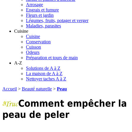
Arrosage
Engrais et fumure
Fleurs et jardin
Légumes, fruits, potager et verger
Maladies, parasites
Cuisine
Cuisine
Conservation
Cuisson
Odeurs
Préparation et tours de main
A-Z
Solutions de A à Z
La maison de A à Z
Nettoyer taches A à Z
Accueil
>
Beauté naturelle
>
Peau
Comment empêcher la
peau de peler