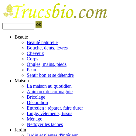
Beauté
Beauté naturelle
Bouche, dents, lèvres
Cheveux
Corps
Ongles, mains, pieds
Peau
Sentir bon et se détendre
Maison
La maison au quotidien
Animaux de compagnie
Bricolage
Décoration
Entretien : réparer, faire durer
Linge, vêtements, tissus
Ménage
Nettoyer les taches
Jardin
Jardin et plantes d'intérieur