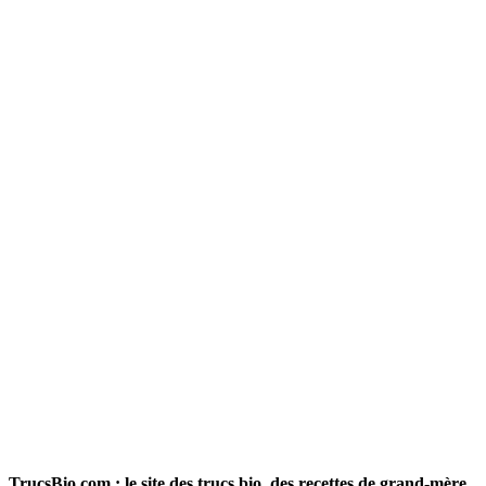
TrucsBio.com : le site des trucs bio, des recettes de grand-mère