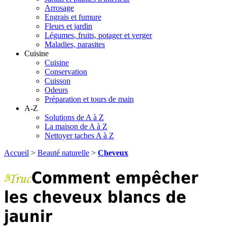
Arrosage
Engrais et fumure
Fleurs et jardin
Légumes, fruits, potager et verger
Maladies, parasites
Cuisine
Cuisine
Conservation
Cuisson
Odeurs
Préparation et tours de main
A-Z
Solutions de A à Z
La maison de A à Z
Nettoyer taches A à Z
Accueil
>
Beauté naturelle
>
Cheveux
Comment empêcher
les cheveux blancs de
jaunir