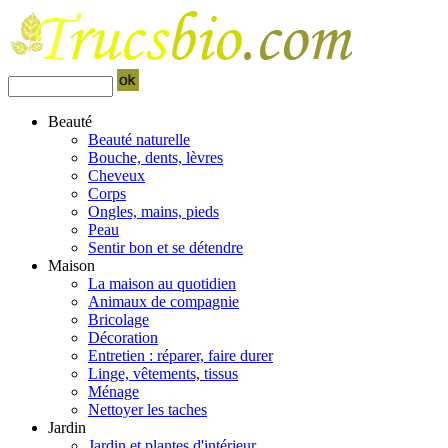
Beauté
Beauté naturelle
Bouche, dents, lèvres
Cheveux
Corps
Ongles, mains, pieds
Peau
Sentir bon et se détendre
Maison
La maison au quotidien
Animaux de compagnie
Bricolage
Décoration
Entretien : réparer, faire durer
Linge, vêtements, tissus
Ménage
Nettoyer les taches
Jardin
Jardin et plantes d'intérieur