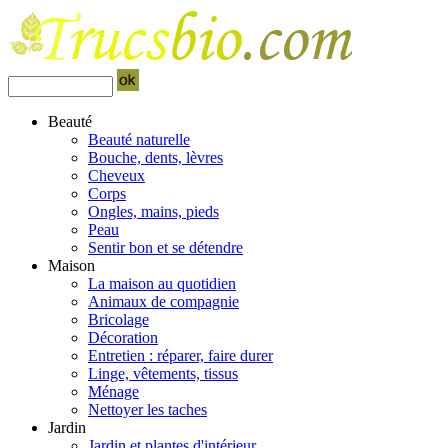
Beauté
Beauté naturelle
Bouche, dents, lèvres
Cheveux
Corps
Ongles, mains, pieds
Peau
Sentir bon et se détendre
Maison
La maison au quotidien
Animaux de compagnie
Bricolage
Décoration
Entretien : réparer, faire durer
Linge, vêtements, tissus
Ménage
Nettoyer les taches
Jardin
Jardin et plantes d'intérieur