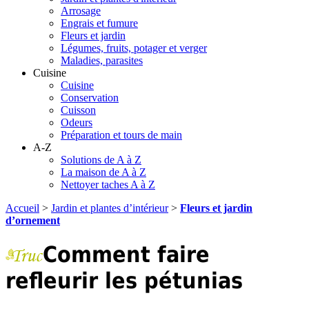
Arrosage
Engrais et fumure
Fleurs et jardin
Légumes, fruits, potager et verger
Maladies, parasites
Cuisine
Cuisine
Conservation
Cuisson
Odeurs
Préparation et tours de main
A-Z
Solutions de A à Z
La maison de A à Z
Nettoyer taches A à Z
Accueil
>
Jardin et plantes d’intérieur
>
Fleurs et jardin
d’ornement
Comment faire
refleurir les pétunias