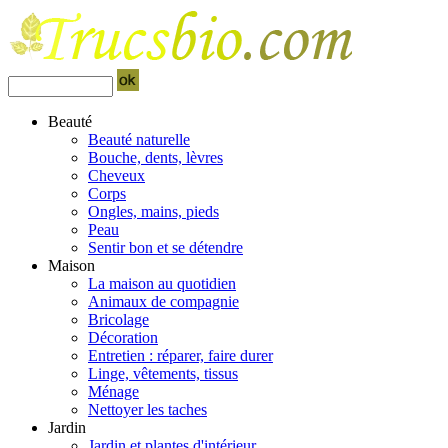
Beauté
Beauté naturelle
Bouche, dents, lèvres
Cheveux
Corps
Ongles, mains, pieds
Peau
Sentir bon et se détendre
Maison
La maison au quotidien
Animaux de compagnie
Bricolage
Décoration
Entretien : réparer, faire durer
Linge, vêtements, tissus
Ménage
Nettoyer les taches
Jardin
Jardin et plantes d'intérieur