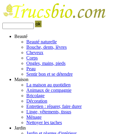
Beauté
Beauté naturelle
Bouche, dents, lèvres
Cheveux
Corps
Ongles, mains, pieds
Peau
Sentir bon et se détendre
Maison
La maison au quotidien
Animaux de compagnie
Bricolage
Décoration
Entretien : réparer, faire durer
Linge, vêtements, tissus
Ménage
Nettoyer les taches
Jardin
Jardin et plantes d'intérieur