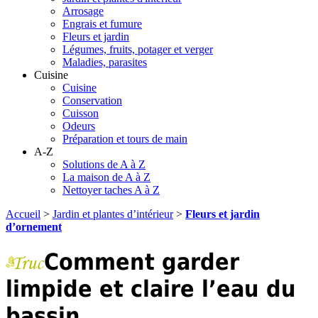
Arrosage
Engrais et fumure
Fleurs et jardin
Légumes, fruits, potager et verger
Maladies, parasites
Cuisine
Cuisine
Conservation
Cuisson
Odeurs
Préparation et tours de main
A-Z
Solutions de A à Z
La maison de A à Z
Nettoyer taches A à Z
Accueil
>
Jardin et plantes d’intérieur
>
Fleurs et jardin
d’ornement
Comment garder
limpide et claire l’eau du
bassin