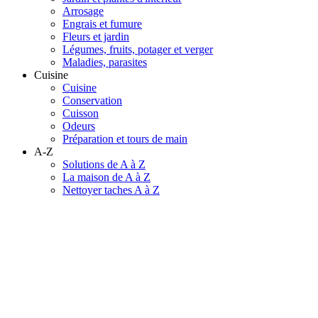
Arrosage
Engrais et fumure
Fleurs et jardin
Légumes, fruits, potager et verger
Maladies, parasites
Cuisine
Cuisine
Conservation
Cuisson
Odeurs
Préparation et tours de main
A-Z
Solutions de A à Z
La maison de A à Z
Nettoyer taches A à Z