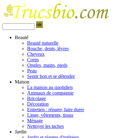
Beauté
Beauté naturelle
Bouche, dents, lèvres
Cheveux
Corps
Ongles, mains, pieds
Peau
Sentir bon et se détendre
Maison
La maison au quotidien
Animaux de compagnie
Bricolage
Décoration
Entretien : réparer, faire durer
Linge, vêtements, tissus
Ménage
Nettoyer les taches
Jardin
Jardin et plantes d'intérieur