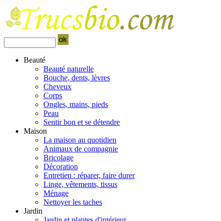
Beauté
Beauté naturelle
Bouche, dents, lèvres
Cheveux
Corps
Ongles, mains, pieds
Peau
Sentir bon et se détendre
Maison
La maison au quotidien
Animaux de compagnie
Bricolage
Décoration
Entretien : réparer, faire durer
Linge, vêtements, tissus
Ménage
Nettoyer les taches
Jardin
Jardin et plantes d'intérieur