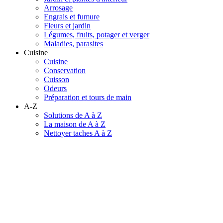
Arrosage
Engrais et fumure
Fleurs et jardin
Légumes, fruits, potager et verger
Maladies, parasites
Cuisine
Cuisine
Conservation
Cuisson
Odeurs
Préparation et tours de main
A-Z
Solutions de A à Z
La maison de A à Z
Nettoyer taches A à Z