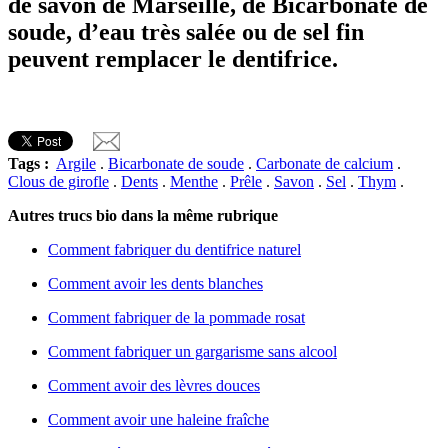
de savon de Marseille, de Bicarbonate de
soude, d’eau très salée ou de sel fin
peuvent remplacer le dentifrice.
Tags :
Argile
.
Bicarbonate de soude
.
Carbonate de calcium
.
Clous de girofle
.
Dents
.
Menthe
.
Prêle
.
Savon
.
Sel
.
Thym
.
Autres trucs bio dans la même rubrique
Comment fabriquer du dentifrice naturel
Comment avoir les dents blanches
Comment fabriquer de la pommade rosat
Comment fabriquer un gargarisme sans alcool
Comment avoir des lèvres douces
Comment avoir une haleine fraîche