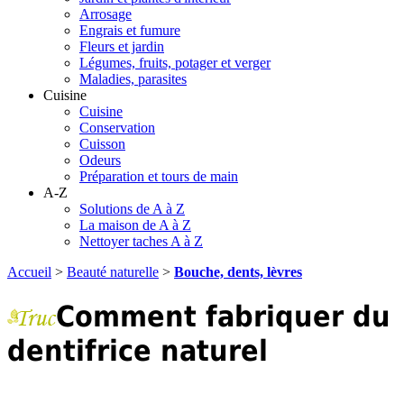
Arrosage
Engrais et fumure
Fleurs et jardin
Légumes, fruits, potager et verger
Maladies, parasites
Cuisine
Cuisine
Conservation
Cuisson
Odeurs
Préparation et tours de main
A-Z
Solutions de A à Z
La maison de A à Z
Nettoyer taches A à Z
Accueil
>
Beauté naturelle
>
Bouche, dents, lèvres
Comment fabriquer du
dentifrice naturel