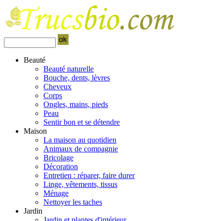
Beauté
Beauté naturelle
Bouche, dents, lèvres
Cheveux
Corps
Ongles, mains, pieds
Peau
Sentir bon et se détendre
Maison
La maison au quotidien
Animaux de compagnie
Bricolage
Décoration
Entretien : réparer, faire durer
Linge, vêtements, tissus
Ménage
Nettoyer les taches
Jardin
Jardin et plantes d'intérieur