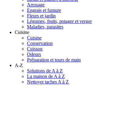
Arrosage
Engrais et fumure
Fleurs et jardin
Légumes, fruits, potager et verger
Maladies, parasites
Cuisine
Cuisine
Conservation
Cuisson
Odeurs
Préparation et tours de main
A-Z
Solutions de A à Z
La maison de A à Z
Nettoyer taches A à Z