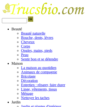
Beauté
Beauté naturelle
Bouche, dents, lèvres
Cheveux
Corps
Ongles, mains, pieds
Peau
Sentir bon et se détendre
Maison
La maison au quotidien
Animaux de compagnie
Bricolage
Décoration
Entretien : réparer, faire durer
Linge, vêtements, tissus
Ménage
Nettoyer les taches
Jardin
Jardin et plantes d'intérieur