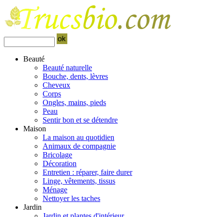
Beauté
Beauté naturelle
Bouche, dents, lèvres
Cheveux
Corps
Ongles, mains, pieds
Peau
Sentir bon et se détendre
Maison
La maison au quotidien
Animaux de compagnie
Bricolage
Décoration
Entretien : réparer, faire durer
Linge, vêtements, tissus
Ménage
Nettoyer les taches
Jardin
Jardin et plantes d'intérieur