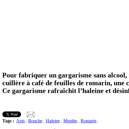
Pour fabriquer un gargarisme sans alcool, f
cuillère à café de feuilles de romarin, une c
Ce gargarisme rafraîchit l’haleine et désinf
Tags :
Anis
.
Bouche
.
Haleine
.
Menthe
.
Romarin
.