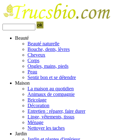
Beauté
Beauté naturelle
Bouche, dents, lèvres
Cheveux
Corps
Ongles, mains, pieds
Peau
Sentir bon et se détendre
Maison
La maison au quotidien
Animaux de compagnie
Bricolage
Décoration
Entretien : réparer, faire durer
Linge, vêtements, tissus
Ménage
Nettoyer les taches
Jardin
Jardin et plantes d'intérieur