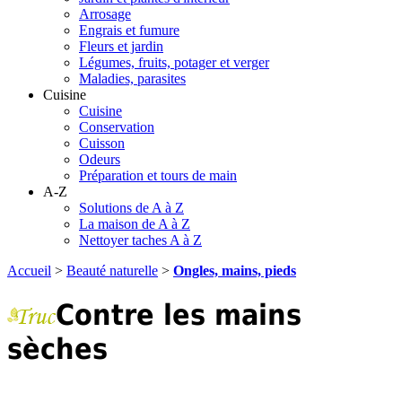
Arrosage
Engrais et fumure
Fleurs et jardin
Légumes, fruits, potager et verger
Maladies, parasites
Cuisine
Cuisine
Conservation
Cuisson
Odeurs
Préparation et tours de main
A-Z
Solutions de A à Z
La maison de A à Z
Nettoyer taches A à Z
Accueil
>
Beauté naturelle
>
Ongles, mains, pieds
Contre les mains
sèches