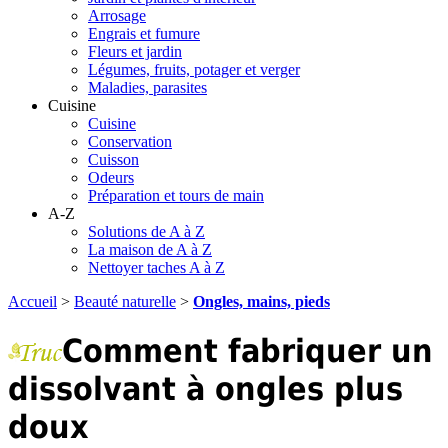
Arrosage
Engrais et fumure
Fleurs et jardin
Légumes, fruits, potager et verger
Maladies, parasites
Cuisine
Cuisine
Conservation
Cuisson
Odeurs
Préparation et tours de main
A-Z
Solutions de A à Z
La maison de A à Z
Nettoyer taches A à Z
Accueil
>
Beauté naturelle
>
Ongles, mains, pieds
Comment fabriquer un
dissolvant à ongles plus
doux