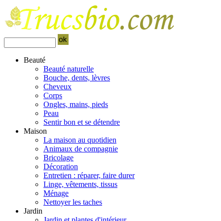
Beauté
Beauté naturelle
Bouche, dents, lèvres
Cheveux
Corps
Ongles, mains, pieds
Peau
Sentir bon et se détendre
Maison
La maison au quotidien
Animaux de compagnie
Bricolage
Décoration
Entretien : réparer, faire durer
Linge, vêtements, tissus
Ménage
Nettoyer les taches
Jardin
Jardin et plantes d'intérieur