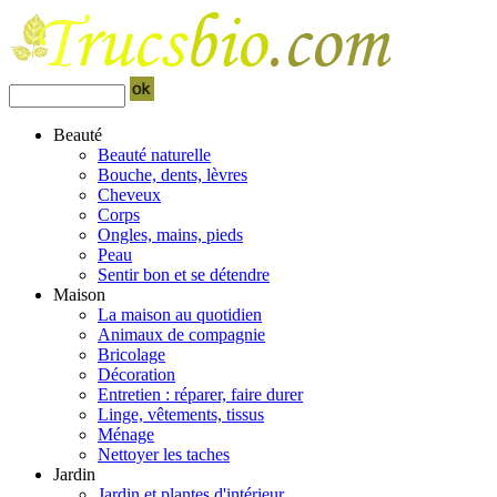
Beauté
Beauté naturelle
Bouche, dents, lèvres
Cheveux
Corps
Ongles, mains, pieds
Peau
Sentir bon et se détendre
Maison
La maison au quotidien
Animaux de compagnie
Bricolage
Décoration
Entretien : réparer, faire durer
Linge, vêtements, tissus
Ménage
Nettoyer les taches
Jardin
Jardin et plantes d'intérieur