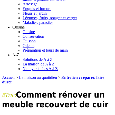
Arrosage
Engrais et fumure
Fleurs et jardin
Légumes, fruits, potager et verger
Maladies, parasites
Cuisine
Cuisine
Conservation
Cuisson
Odeurs
Préparation et tours de main
A-Z
Solutions de A à Z
La maison de A à Z
Nettoyer taches A à Z
Accueil
>
La maison au quotidien
>
Entretien : réparer, faire
durer
Comment rénover un
meuble recouvert de cuir