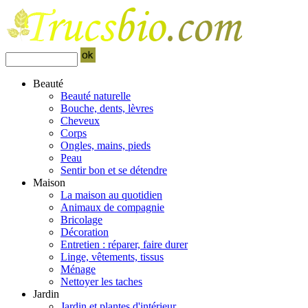
Beauté
Beauté naturelle
Bouche, dents, lèvres
Cheveux
Corps
Ongles, mains, pieds
Peau
Sentir bon et se détendre
Maison
La maison au quotidien
Animaux de compagnie
Bricolage
Décoration
Entretien : réparer, faire durer
Linge, vêtements, tissus
Ménage
Nettoyer les taches
Jardin
Jardin et plantes d'intérieur