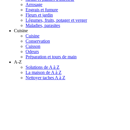
Arrosage
Engrais et fumure
Fleurs et jardin
Légumes, fruits, potager et verger
Maladies, parasites
Cuisine
Cuisine
Conservation
Cuisson
Odeurs
Préparation et tours de main
A-Z
Solutions de A à Z
La maison de A à Z
Nettoyer taches A à Z