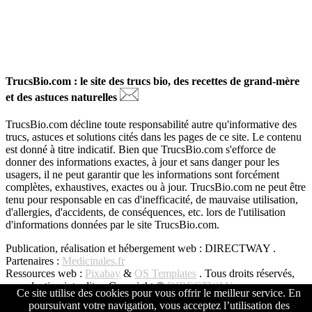
TrucsBio.com : le site des trucs bio, des recettes de grand-mère
et des astuces naturelles
TrucsBio.com décline toute responsabilité autre qu'informative des
trucs, astuces et solutions cités dans les pages de ce site. Le contenu
est donné à titre indicatif. Bien que TrucsBio.com s'efforce de
donner des informations exactes, à jour et sans danger pour les
usagers, il ne peut garantir que les informations sont forcément
complètes, exhaustives, exactes ou à jour. TrucsBio.com ne peut être
tenu pour responsable en cas d'inefficacité, de mauvaise utilisation,
d'allergies, d'accidents, de conséquences, etc. lors de l'utilisation
d'informations données par le site TrucsBio.com.
Publication, réalisation et hébergement web : DIRECTWAY .
Partenaires :
Medicinales.fr
Ressources web :
Pixabay
&
OS Templates
. Tous droits réservés,
reproduction interdite - Copyright ©
DIRECTWAY
Ce site utilise des cookies pour vous offrir le meilleur service. En
poursuivant votre navigation, vous acceptez l’utilisation des
Copyright © All Rights Reserved -
DIRECTWAY