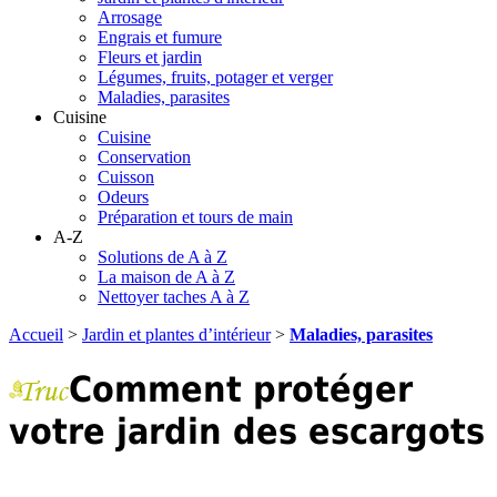
Arrosage
Engrais et fumure
Fleurs et jardin
Légumes, fruits, potager et verger
Maladies, parasites
Cuisine
Cuisine
Conservation
Cuisson
Odeurs
Préparation et tours de main
A-Z
Solutions de A à Z
La maison de A à Z
Nettoyer taches A à Z
Accueil
>
Jardin et plantes d’intérieur
>
Maladies, parasites
Comment protéger
votre jardin des escargots