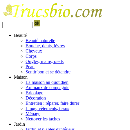
Beauté
Beauté naturelle
Bouche, dents, lèvres
Cheveux
Corps
Ongles, mains, pieds
Peau
Sentir bon et se détendre
Maison
La maison au quotidien
Animaux de compagnie
Bricolage
Décoration
Entretien : réparer, faire durer
Linge, vêtements, tissus
Ménage
Nettoyer les taches
Jardin
Jardin et plantes d'intérieur