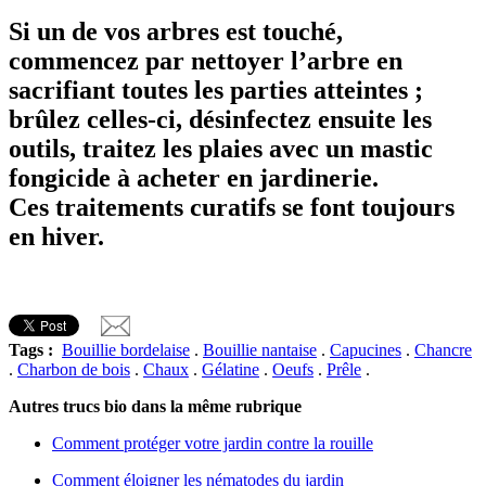
Si un de vos arbres est touché,
commencez par nettoyer l’arbre en
sacrifiant toutes les parties atteintes ;
brûlez celles-ci, désinfectez ensuite les
outils, traitez les plaies avec un mastic
fongicide à acheter en jardinerie.
Ces traitements curatifs se font toujours
en hiver.
Tags :
Bouillie bordelaise
.
Bouillie nantaise
.
Capucines
.
Chancre
.
Charbon de bois
.
Chaux
.
Gélatine
.
Oeufs
.
Prêle
.
Autres trucs bio dans la même rubrique
Comment protéger votre jardin contre la rouille
Comment éloigner les nématodes du jardin