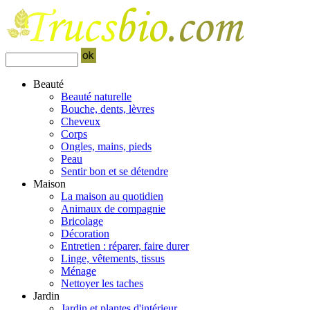
Beauté
Beauté naturelle
Bouche, dents, lèvres
Cheveux
Corps
Ongles, mains, pieds
Peau
Sentir bon et se détendre
Maison
La maison au quotidien
Animaux de compagnie
Bricolage
Décoration
Entretien : réparer, faire durer
Linge, vêtements, tissus
Ménage
Nettoyer les taches
Jardin
Jardin et plantes d'intérieur