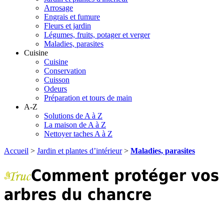
Arrosage
Engrais et fumure
Fleurs et jardin
Légumes, fruits, potager et verger
Maladies, parasites
Cuisine
Cuisine
Conservation
Cuisson
Odeurs
Préparation et tours de main
A-Z
Solutions de A à Z
La maison de A à Z
Nettoyer taches A à Z
Accueil
>
Jardin et plantes d’intérieur
>
Maladies, parasites
Comment protéger vos
arbres du chancre