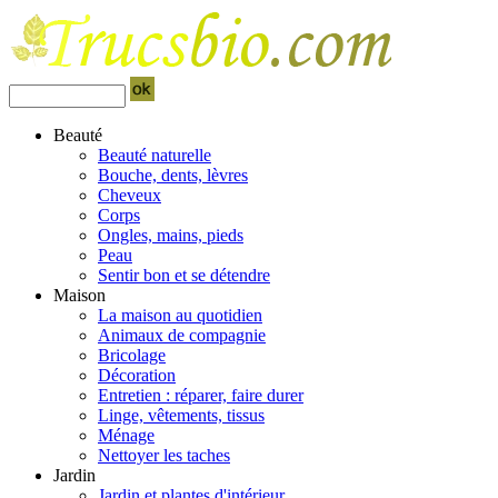
Beauté
Beauté naturelle
Bouche, dents, lèvres
Cheveux
Corps
Ongles, mains, pieds
Peau
Sentir bon et se détendre
Maison
La maison au quotidien
Animaux de compagnie
Bricolage
Décoration
Entretien : réparer, faire durer
Linge, vêtements, tissus
Ménage
Nettoyer les taches
Jardin
Jardin et plantes d'intérieur