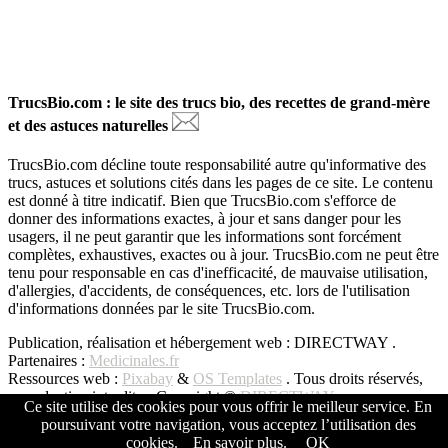
TrucsBio.com : le site des trucs bio, des recettes de grand-mère
et des astuces naturelles
TrucsBio.com décline toute responsabilité autre qu'informative des
trucs, astuces et solutions cités dans les pages de ce site. Le contenu
est donné à titre indicatif. Bien que TrucsBio.com s'efforce de
donner des informations exactes, à jour et sans danger pour les
usagers, il ne peut garantir que les informations sont forcément
complètes, exhaustives, exactes ou à jour. TrucsBio.com ne peut être
tenu pour responsable en cas d'inefficacité, de mauvaise utilisation,
d'allergies, d'accidents, de conséquences, etc. lors de l'utilisation
d'informations données par le site TrucsBio.com.
Publication, réalisation et hébergement web : DIRECTWAY .
Partenaires :
Medicinales.fr
Ressources web :
Pixabay
&
OS Templates
. Tous droits réservés,
reproduction interdite - Copyright ©
DIRECTWAY
Ce site utilise des cookies pour vous offrir le meilleur service. En
poursuivant votre navigation, vous acceptez l’utilisation des
Copyright © All Rights Reserved -
DIRECTWAY
cookies.
En savoir plus.
OK