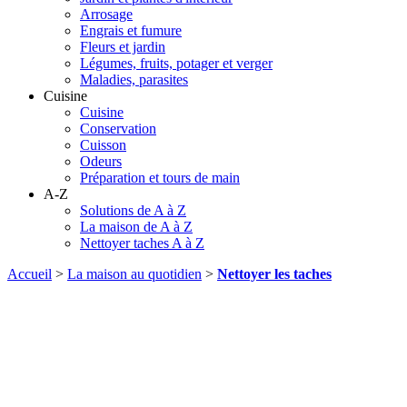
Arrosage
Engrais et fumure
Fleurs et jardin
Légumes, fruits, potager et verger
Maladies, parasites
Cuisine
Cuisine
Conservation
Cuisson
Odeurs
Préparation et tours de main
A-Z
Solutions de A à Z
La maison de A à Z
Nettoyer taches A à Z
Accueil
>
La maison au quotidien
>
Nettoyer les taches