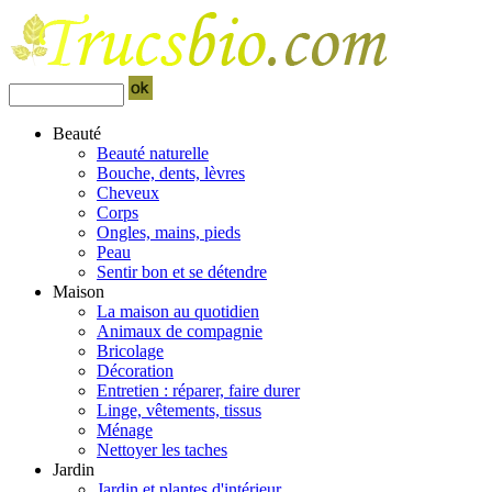
Beauté
Beauté naturelle
Bouche, dents, lèvres
Cheveux
Corps
Ongles, mains, pieds
Peau
Sentir bon et se détendre
Maison
La maison au quotidien
Animaux de compagnie
Bricolage
Décoration
Entretien : réparer, faire durer
Linge, vêtements, tissus
Ménage
Nettoyer les taches
Jardin
Jardin et plantes d'intérieur