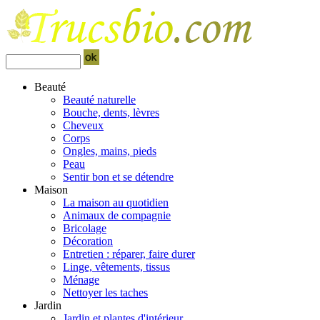
Beauté
Beauté naturelle
Bouche, dents, lèvres
Cheveux
Corps
Ongles, mains, pieds
Peau
Sentir bon et se détendre
Maison
La maison au quotidien
Animaux de compagnie
Bricolage
Décoration
Entretien : réparer, faire durer
Linge, vêtements, tissus
Ménage
Nettoyer les taches
Jardin
Jardin et plantes d'intérieur