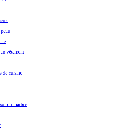
ments
a peau
tte
u un vêtement
s de cuisine
 sur du marbre
t