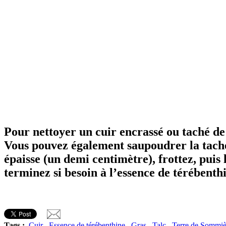
Pour nettoyer un cuir encrassé ou taché de 
Vous pouvez également saupoudrer la tache
épaisse (un demi centimètre), frottez, puis 
terminez si besoin à l’essence de térébenth
Tags :
Cuir
.
Essence de térébenthine
.
Gras
.
Talc
.
Terre de Sommiè