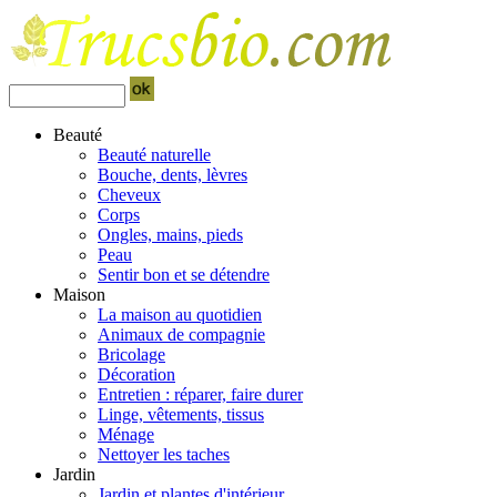
Beauté
Beauté naturelle
Bouche, dents, lèvres
Cheveux
Corps
Ongles, mains, pieds
Peau
Sentir bon et se détendre
Maison
La maison au quotidien
Animaux de compagnie
Bricolage
Décoration
Entretien : réparer, faire durer
Linge, vêtements, tissus
Ménage
Nettoyer les taches
Jardin
Jardin et plantes d'intérieur