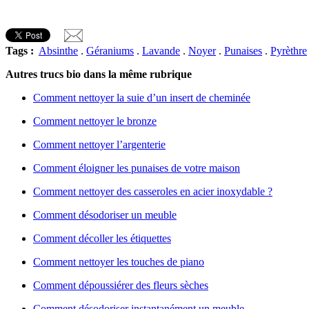
Tags :
Absinthe
.
Géraniums
.
Lavande
.
Noyer
.
Punaises
.
Pyrèthre
Autres trucs bio dans la même rubrique
Comment nettoyer la suie d’un insert de cheminée
Comment nettoyer le bronze
Comment nettoyer l’argenterie
Comment éloigner les punaises de votre maison
Comment nettoyer des casseroles en acier inoxydable ?
Comment désodoriser un meuble
Comment décoller les étiquettes
Comment nettoyer les touches de piano
Comment dépoussiérer des fleurs sèches
Comment désodoriser instantanément un meuble