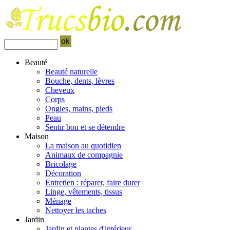
Beauté
Beauté naturelle
Bouche, dents, lèvres
Cheveux
Corps
Ongles, mains, pieds
Peau
Sentir bon et se détendre
Maison
La maison au quotidien
Animaux de compagnie
Bricolage
Décoration
Entretien : réparer, faire durer
Linge, vêtements, tissus
Ménage
Nettoyer les taches
Jardin
Jardin et plantes d'intérieur