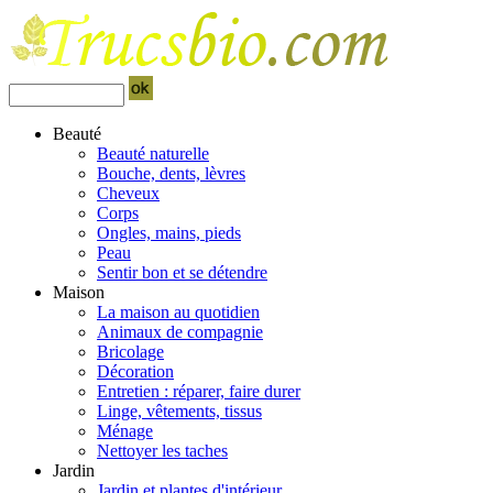
Beauté
Beauté naturelle
Bouche, dents, lèvres
Cheveux
Corps
Ongles, mains, pieds
Peau
Sentir bon et se détendre
Maison
La maison au quotidien
Animaux de compagnie
Bricolage
Décoration
Entretien : réparer, faire durer
Linge, vêtements, tissus
Ménage
Nettoyer les taches
Jardin
Jardin et plantes d'intérieur