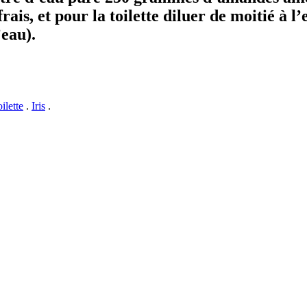
frais, et pour la toilette diluer de moitié à 
’eau).
ilette
.
Iris
.