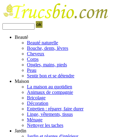
Beauté
Beauté naturelle
Bouche, dents, lèvres
Cheveux
Corps
Ongles, mains, pieds
Peau
Sentir bon et se détendre
Maison
La maison au quotidien
Animaux de compagnie
Bricolage
Décoration
Entretien : réparer, faire durer
Linge, vêtements, tissus
Ménage
Nettoyer les taches
Jardin
Jardin et plantes d'intérieur