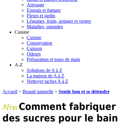
Arrosage
Engrais et fumure
Fleurs et jardin
Légumes, fruits, potager et verger
Maladies, parasites
Cuisine
Cuisine
Conservation
Cuisson
Odeurs
Préparation et tours de main
A-Z
Solutions de A à Z
La maison de A à Z
Nettoyer taches A à Z
Accueil
>
Beauté naturelle
>
Sentir bon et se détendre
Comment fabriquer
des sucres pour le bain