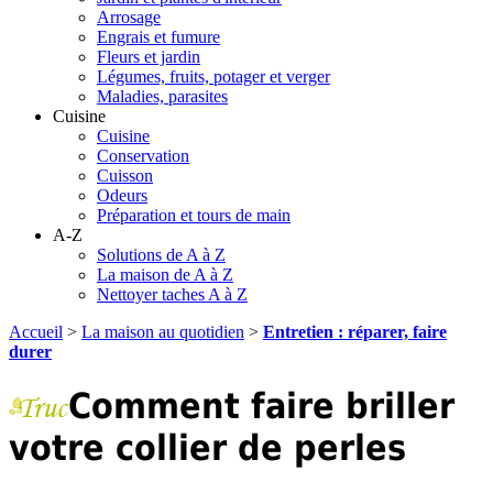
Arrosage
Engrais et fumure
Fleurs et jardin
Légumes, fruits, potager et verger
Maladies, parasites
Cuisine
Cuisine
Conservation
Cuisson
Odeurs
Préparation et tours de main
A-Z
Solutions de A à Z
La maison de A à Z
Nettoyer taches A à Z
Accueil
>
La maison au quotidien
>
Entretien : réparer, faire
durer
Comment faire briller
votre collier de perles