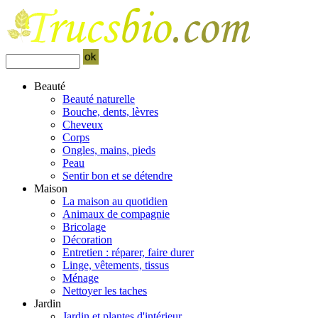
Beauté
Beauté naturelle
Bouche, dents, lèvres
Cheveux
Corps
Ongles, mains, pieds
Peau
Sentir bon et se détendre
Maison
La maison au quotidien
Animaux de compagnie
Bricolage
Décoration
Entretien : réparer, faire durer
Linge, vêtements, tissus
Ménage
Nettoyer les taches
Jardin
Jardin et plantes d'intérieur