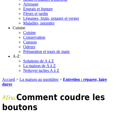
Arrosage
Engrais et fumure
Fleurs et jardin
Légumes, fruits, potager et verger
Maladies, parasites
Cuisine
Cuisine
Conservation
Cuisson
Odeurs
Préparation et tours de main
A-Z
Solutions de A à Z
La maison de A à Z
Nettoyer taches A à Z
Accueil
>
La maison au quotidien
>
Entretien : réparer, faire
durer
Comment coudre les
boutons