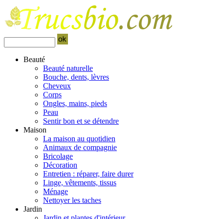
Beauté
Beauté naturelle
Bouche, dents, lèvres
Cheveux
Corps
Ongles, mains, pieds
Peau
Sentir bon et se détendre
Maison
La maison au quotidien
Animaux de compagnie
Bricolage
Décoration
Entretien : réparer, faire durer
Linge, vêtements, tissus
Ménage
Nettoyer les taches
Jardin
Jardin et plantes d'intérieur