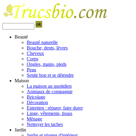
Beauté
Beauté naturelle
Bouche, dents, lèvres
Cheveux
Corps
Ongles, mains, pieds
Peau
Sentir bon et se détendre
Maison
La maison au quotidien
Animaux de compagnie
Bricolage
Décoration
Entretien : réparer, faire durer
Linge, vêtements, tissus
Ménage
Nettoyer les taches
Jardin
Jardin et plantes d'intérieur