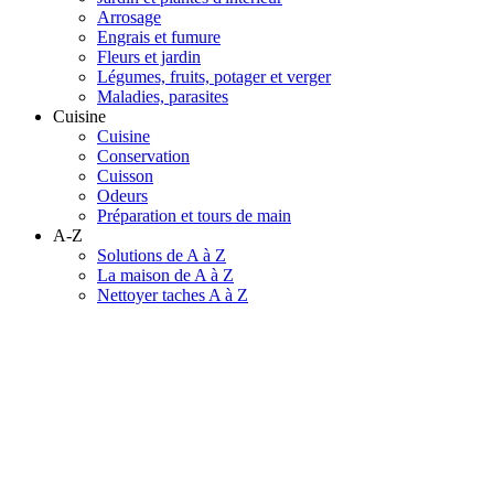
Arrosage
Engrais et fumure
Fleurs et jardin
Légumes, fruits, potager et verger
Maladies, parasites
Cuisine
Cuisine
Conservation
Cuisson
Odeurs
Préparation et tours de main
A-Z
Solutions de A à Z
La maison de A à Z
Nettoyer taches A à Z