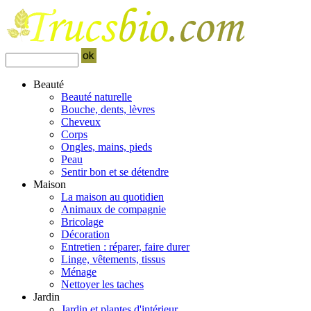
Beauté
Beauté naturelle
Bouche, dents, lèvres
Cheveux
Corps
Ongles, mains, pieds
Peau
Sentir bon et se détendre
Maison
La maison au quotidien
Animaux de compagnie
Bricolage
Décoration
Entretien : réparer, faire durer
Linge, vêtements, tissus
Ménage
Nettoyer les taches
Jardin
Jardin et plantes d'intérieur