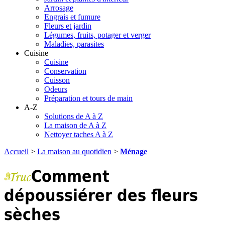
Arrosage
Engrais et fumure
Fleurs et jardin
Légumes, fruits, potager et verger
Maladies, parasites
Cuisine
Cuisine
Conservation
Cuisson
Odeurs
Préparation et tours de main
A-Z
Solutions de A à Z
La maison de A à Z
Nettoyer taches A à Z
Accueil
>
La maison au quotidien
>
Ménage
Comment
dépoussiérer des fleurs
sèches