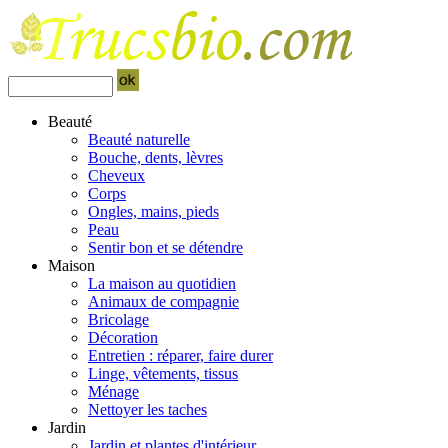
Beauté
Beauté naturelle
Bouche, dents, lèvres
Cheveux
Corps
Ongles, mains, pieds
Peau
Sentir bon et se détendre
Maison
La maison au quotidien
Animaux de compagnie
Bricolage
Décoration
Entretien : réparer, faire durer
Linge, vêtements, tissus
Ménage
Nettoyer les taches
Jardin
Jardin et plantes d'intérieur