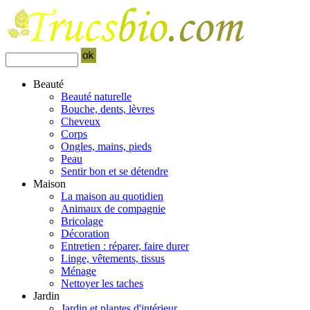
Beauté
Beauté naturelle
Bouche, dents, lèvres
Cheveux
Corps
Ongles, mains, pieds
Peau
Sentir bon et se détendre
Maison
La maison au quotidien
Animaux de compagnie
Bricolage
Décoration
Entretien : réparer, faire durer
Linge, vêtements, tissus
Ménage
Nettoyer les taches
Jardin
Jardin et plantes d'intérieur