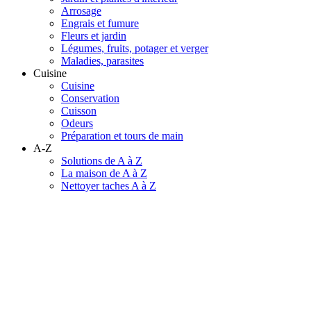
Arrosage
Engrais et fumure
Fleurs et jardin
Légumes, fruits, potager et verger
Maladies, parasites
Cuisine
Cuisine
Conservation
Cuisson
Odeurs
Préparation et tours de main
A-Z
Solutions de A à Z
La maison de A à Z
Nettoyer taches A à Z