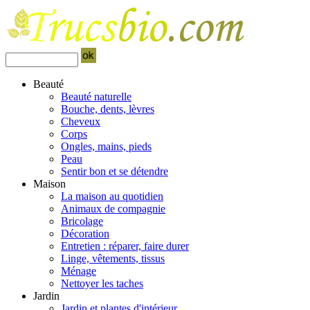
Beauté
Beauté naturelle
Bouche, dents, lèvres
Cheveux
Corps
Ongles, mains, pieds
Peau
Sentir bon et se détendre
Maison
La maison au quotidien
Animaux de compagnie
Bricolage
Décoration
Entretien : réparer, faire durer
Linge, vêtements, tissus
Ménage
Nettoyer les taches
Jardin
Jardin et plantes d'intérieur