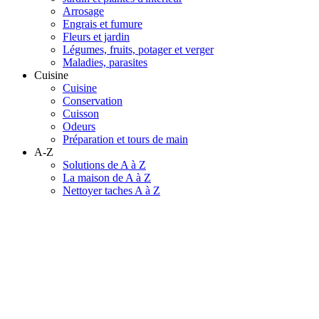
Arrosage
Engrais et fumure
Fleurs et jardin
Légumes, fruits, potager et verger
Maladies, parasites
Cuisine
Cuisine
Conservation
Cuisson
Odeurs
Préparation et tours de main
A-Z
Solutions de A à Z
La maison de A à Z
Nettoyer taches A à Z