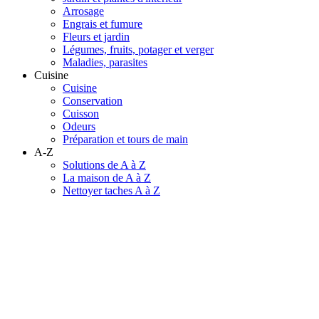
Arrosage
Engrais et fumure
Fleurs et jardin
Légumes, fruits, potager et verger
Maladies, parasites
Cuisine
Cuisine
Conservation
Cuisson
Odeurs
Préparation et tours de main
A-Z
Solutions de A à Z
La maison de A à Z
Nettoyer taches A à Z