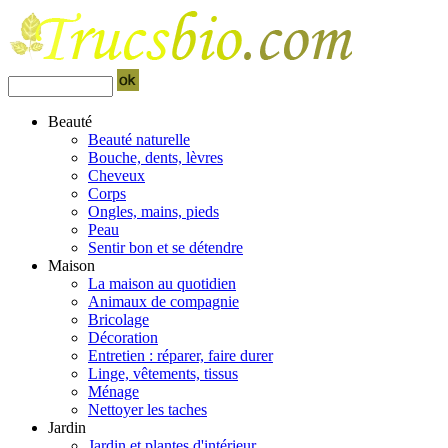
Beauté
Beauté naturelle
Bouche, dents, lèvres
Cheveux
Corps
Ongles, mains, pieds
Peau
Sentir bon et se détendre
Maison
La maison au quotidien
Animaux de compagnie
Bricolage
Décoration
Entretien : réparer, faire durer
Linge, vêtements, tissus
Ménage
Nettoyer les taches
Jardin
Jardin et plantes d'intérieur