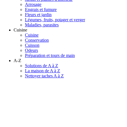
Arrosage
Engrais et fumure
Fleurs et jardin
Légumes, fruits, potager et verger
Maladies, parasites
Cuisine
Cuisine
Conservation
Cuisson
Odeurs
Préparation et tours de main
A-Z
Solutions de A à Z
La maison de A à Z
Nettoyer taches A à Z