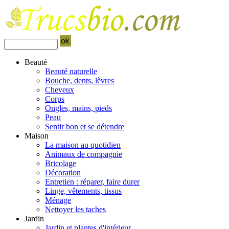
Beauté
Beauté naturelle
Bouche, dents, lèvres
Cheveux
Corps
Ongles, mains, pieds
Peau
Sentir bon et se détendre
Maison
La maison au quotidien
Animaux de compagnie
Bricolage
Décoration
Entretien : réparer, faire durer
Linge, vêtements, tissus
Ménage
Nettoyer les taches
Jardin
Jardin et plantes d'intérieur