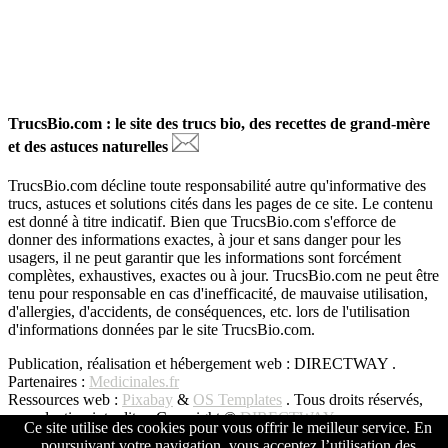
TrucsBio.com : le site des trucs bio, des recettes de grand-mère
et des astuces naturelles
TrucsBio.com décline toute responsabilité autre qu'informative des
trucs, astuces et solutions cités dans les pages de ce site. Le contenu
est donné à titre indicatif. Bien que TrucsBio.com s'efforce de
donner des informations exactes, à jour et sans danger pour les
usagers, il ne peut garantir que les informations sont forcément
complètes, exhaustives, exactes ou à jour. TrucsBio.com ne peut être
tenu pour responsable en cas d'inefficacité, de mauvaise utilisation,
d'allergies, d'accidents, de conséquences, etc. lors de l'utilisation
d'informations données par le site TrucsBio.com.
Publication, réalisation et hébergement web : DIRECTWAY .
Partenaires :
Medicinales.fr
Ressources web :
Pixabay
&
OS Templates
. Tous droits réservés,
reproduction interdite - Copyright ©
DIRECTWAY
Ce site utilise des cookies pour vous offrir le meilleur service. En
poursuivant votre navigation, vous acceptez l’utilisation des